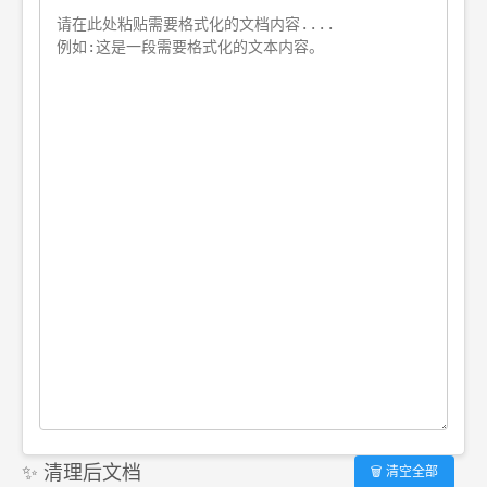
✨ 清理后文档
🗑️ 清空全部